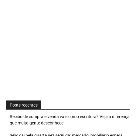
Posts recentes
Recibo de compra e venda vale como escritura? Veja a diferença
que muita gente desconhece
Selic cai pela quarta vez seguida; mercado imobiliário espera