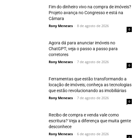
Fim do dinheiro vivo na compra de imóveis?
Projeto avança no Congresso e está na
Câmara
Rony Meneses
-
8 de agosto de 2026
0
Agora dá para anunciar imóveis no
ChatGPT; veja o passo a passo para
corretores
Rony Meneses
-
7 de agosto de 2026
0
Ferramentas que estão transformando a
locação de imóveis; conheça as tecnologias
que estão revolucionando as imobiliárias
Rony Meneses
-
7 de agosto de 2026
0
Recibo de compra e venda vale como
escritura? Veja a diferença que muita gente
desconhece
Rony Meneses
-
6 de agosto de 2026
0