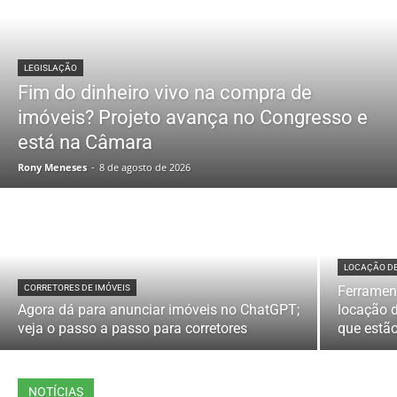
LEGISLAÇÃO
Fim do dinheiro vivo na compra de
imóveis? Projeto avança no Congresso e
está na Câmara
Rony Meneses
-
8 de agosto de 2026
LOCAÇÃO DE
CORRETORES DE IMÓVEIS
Ferramen
Agora dá para anunciar imóveis no ChatGPT;
locação d
veja o passo a passo para corretores
que estão
All
Colunistas
Corretores de Imóveis
Legislação
Locação de Imóveis
Mercado Imobiliário
Modelos de Documentos
Técnologia
Últimas Notícias
NOTÍCIAS
More