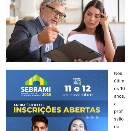
Nos
últim
os 10
anos,
a
profi
ssão
de