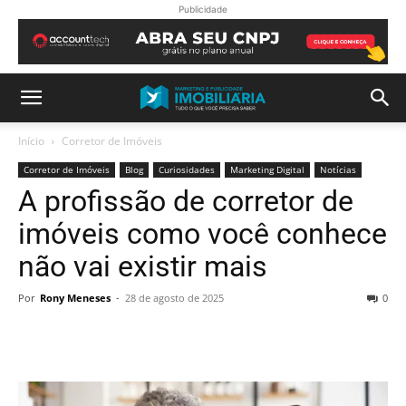
Publicidade
Início
Corretor de Imóveis
Corretor de Imóveis
Blog
Curiosidades
Marketing Digital
Notícias
A profissão de corretor de
imóveis como você conhece
não vai existir mais
Por
Rony Meneses
-
28 de agosto de 2025
0