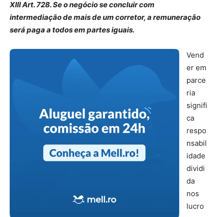
XIII Art. 728. Se o negócio se concluir com
intermediação de mais de um corretor, a remuneração
será paga a todos em partes iguais.
Vend
er em
parce
ria
signifi
ca
respo
nsabil
idade
dividi
da
nos
lucro