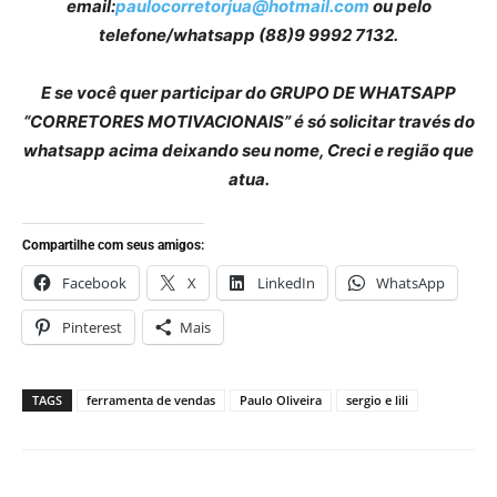
email:
paulocorretorjua@hotmail.com
ou pelo
telefone/whatsapp
(88)9 9992 7132.
E se você quer participar do GRUPO DE WHATSAPP
“CORRETORES MOTIVACIONAIS” é só solicitar través do
whatsapp acima deixando seu nome, Creci e região que
atua.
Compartilhe com seus amigos:
Facebook
X
LinkedIn
WhatsApp
Pinterest
Mais
TAGS
ferramenta de vendas
Paulo Oliveira
sergio e lili