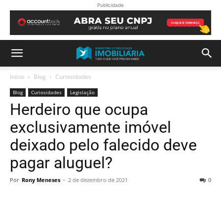
Publicidade
Início
Blog
Curiosidades
Blog
Curiosidades
Legislação
Herdeiro que ocupa
exclusivamente imóvel
deixado pelo falecido deve
pagar aluguel?
Por
Rony Meneses
-
2 de dezembro de 2021
0