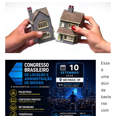
Essa
é
uma
dúvi
da
basta
nte
com