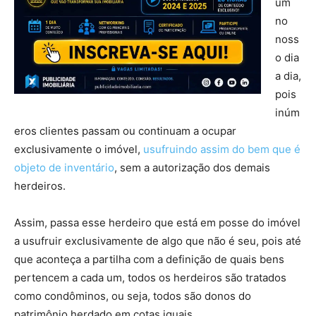
um
no
noss
o dia
a dia,
pois
inúm
eros clientes passam ou continuam a ocupar
exclusivamente o imóvel,
usufruindo assim do bem que é
objeto de inventário
, sem a autorização dos demais
herdeiros.
Assim, passa esse herdeiro que está em posse do imóvel
a usufruir exclusivamente de algo que não é seu, pois até
que aconteça a partilha com a definição de quais bens
pertencem a cada um, todos os herdeiros são tratados
como condôminos, ou seja, todos são donos do
patrimônio herdado em cotas iguais.