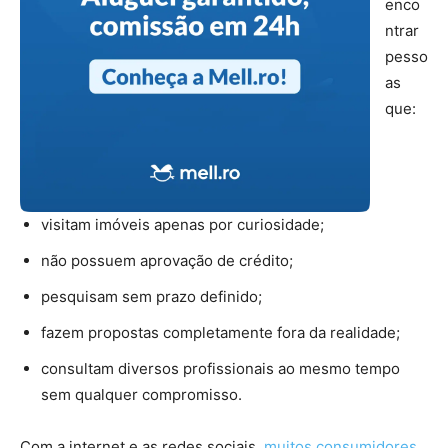
enco
ntrar
pesso
as
que:
visitam imóveis apenas por curiosidade;
não possuem aprovação de crédito;
pesquisam sem prazo definido;
fazem propostas completamente fora da realidade;
consultam diversos profissionais ao mesmo tempo
sem qualquer compromisso.
Com a internet e as redes sociais,
muitos consumidores