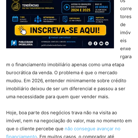
os
corre
tores
de
imóv
eis
enxe
rgara
m o financiamento imobiliário apenas como uma etapa
burocrática da venda. O problema é que o mercado
mudou. Em 2026, entender minimamente sobre crédito
imobiliário deixou de ser um diferencial e passou a ser
uma necessidade para quem quer vender mais.
Hoje, boa parte dos negócios trava não na visita ao
imóvel, nem na negociação do valor, mas no momento em
que o cliente percebe que
não consegue avançar no
financiamento
. Em muitos casos, o comprador até