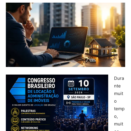
Dura
nte
muit
o
temp
o,
muit