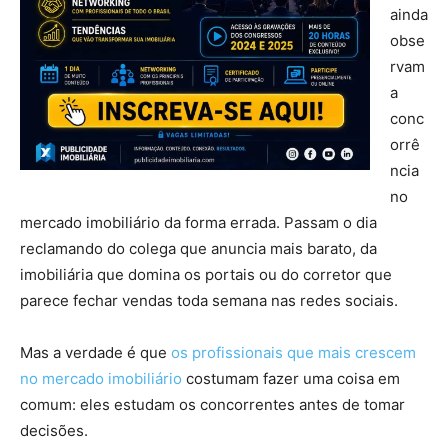
ainda
obse
rvam
a
conc
orrê
ncia
no
mercado imobiliário da forma errada. Passam o dia
reclamando do colega que anuncia mais barato, da
imobiliária que domina os portais ou do corretor que
parece fechar vendas toda semana nas redes sociais.
Mas a verdade é que
os profissionais que mais crescem
no mercado imobiliário
costumam fazer uma coisa em
comum: eles estudam os concorrentes antes de tomar
decisões.