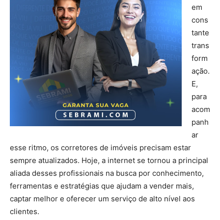
em
cons
tante
trans
form
ação.
E,
para
acom
panh
ar
esse ritmo, os corretores de imóveis precisam estar
sempre atualizados. Hoje, a internet se tornou a principal
aliada desses profissionais na busca por conhecimento,
ferramentas e estratégias que ajudam a vender mais,
captar melhor e oferecer um serviço de alto nível aos
clientes.