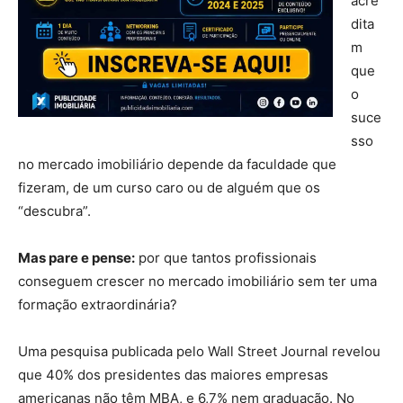
acre
dita
m
que
o
suce
sso
no mercado imobiliário depende da faculdade que
fizeram, de um curso caro ou de alguém que os
“descubra”.
Mas pare e pense:
por que tantos profissionais
conseguem crescer no mercado imobiliário sem ter uma
formação extraordinária?
Uma pesquisa publicada pelo Wall Street Journal revelou
que 40% dos presidentes das maiores empresas
americanas não têm MBA, e 6,7% nem graduação. No