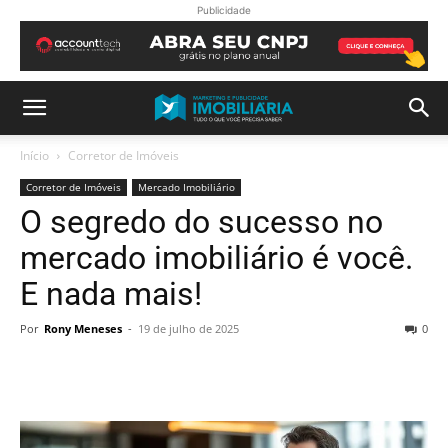
Publicidade
Início
Corretor de Imóveis
Corretor de Imóveis
Mercado Imobiliário
O segredo do sucesso no
mercado imobiliário é você.
E nada mais!
Por
Rony Meneses
-
19 de julho de 2025
0