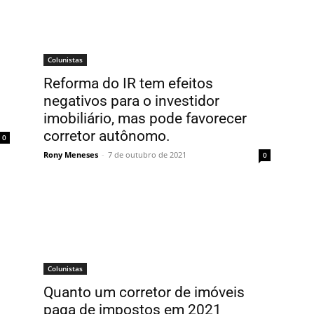
Colunistas
0
Reforma do IR tem efeitos
negativos para o investidor
imobiliário, mas pode favorecer
corretor autônomo.
0
Rony Meneses
-
7 de outubro de 2021
0
Colunistas
Quanto um corretor de imóveis
paga de impostos em 2021