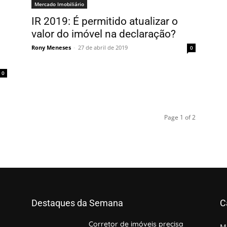
Mercado Imobiliário
IR 2019: É permitido atualizar o
valor do imóvel na declaração?
Rony Meneses
-
27 de abril de 2019
0
0
Page 1 of 2
Destaques da Semana
C
Corretor de imóveis precisa
M