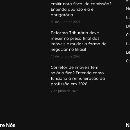
emitir nota fiscal da comissão?
No
Entenda quando ela é
obrigatória
C
30 de julho de 2026
D
Reforma Tributária deve
Co
mexer no preço final dos
Co
imóveis e mudar a forma de
negociar no Brasil
Le
13 de julho de 2026
Co
Corretor de imóveis tem
salário fixo? Entenda como
funciona a remuneração da
profissão em 2026
7 de julho de 2026
re Nós
N