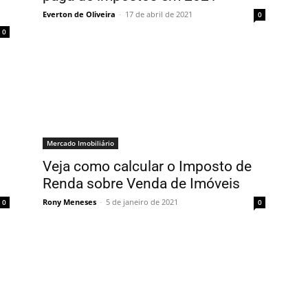
Everton de Oliveira
-
17 de abril de 2021
0
0
Mercado Imobiliário
Veja como calcular o Imposto de
Renda sobre Venda de Imóveis
Rony Meneses
-
5 de janeiro de 2021
0
0