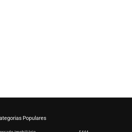
ategorias Populares
ercado Imobiliário
5444