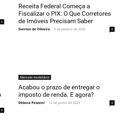
Receita Federal Começa a
Fiscalizar o PIX: O Que Corretores
de Imóveis Precisam Saber
0
Everton de Oliveira
-
6 de janeiro de 2025
0
Mercado Imobiliário
Acabou o prazo de entregar o
o
imposto de renda. E agora?
Débora Pezzotti
-
12 de junho de 2023
0
0