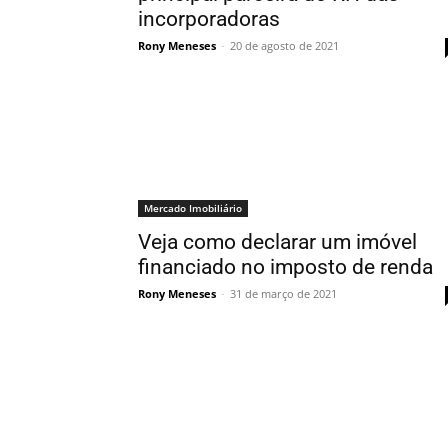
incorporadoras
Rony Meneses
-
20 de agosto de 2021
Mercado Imobiliário
Veja como declarar um imóvel
financiado no imposto de renda
Rony Meneses
-
31 de março de 2021