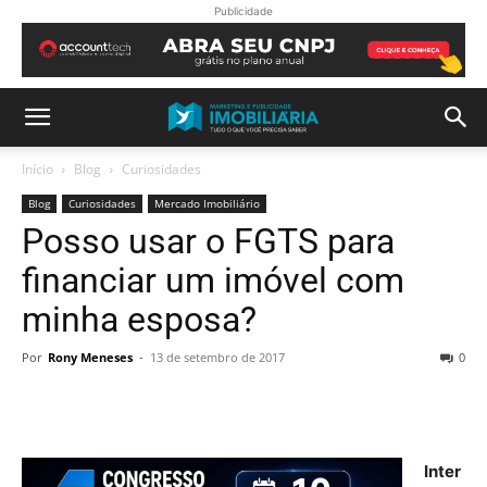
Publicidade
Início
Blog
Curiosidades
Blog
Curiosidades
Mercado Imobiliário
Posso usar o FGTS para
financiar um imóvel com
minha esposa?
Por
Rony Meneses
-
13 de setembro de 2017
0
Inter