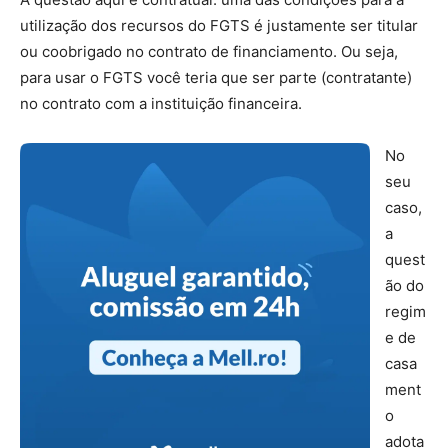
utilização dos recursos do FGTS é justamente ser titular
ou coobrigado no contrato de financiamento. Ou seja,
para usar o FGTS você teria que ser parte (contratante)
no contrato com a instituição financeira.
No
seu
caso,
a
quest
ão do
regim
e de
casa
ment
o
adota