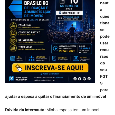
naut
a
ques
tiona
se
pode
usar
recu
rsos
do
seu
FGT
S
para
ajudar a esposa a quitar o financiamento de um imóvel
Dúvida do internauta:
Minha esposa tem um imóvel