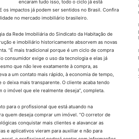
encaram tudo isso, todo o ciclo já está
E os impactos já podem ser sentidos no Brasil. Confira
lidade no mercado imobiliário brasileiro.
ia da Rede Imobiliária do Sindicato da Habitação de
rução e imobiliário historicamente absorvem as novas
ta. “É mais tradicional porque é um ciclo de compra
o consumidor exige o uso da tecnologia e elas já
. Mesmo que não leve exatamente à compra, as
 leva a um contato mais rápido, à economia de tempo,
 o deixa mais transparente. O cliente acaba tendo
 o imóvel que ele realmente deseja”, completa.
to para o profissional que está atuando na
a quem deseja comprar um imóvel. “O corretor de
lógicas conquistar mais clientes e alavancar as
as e aplicativos vieram para auxiliar e não para
s geral, o profissional poderá contar com informações