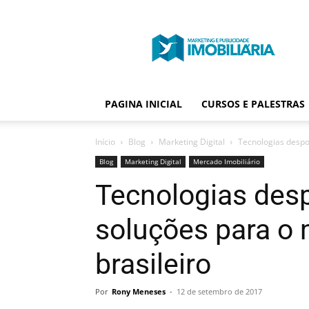
Portal
Publicidade
Imobiliária
PAGINA INICIAL
CURSOS E PALESTRAS
Início
Blog
Marketing Digital
Tecnologias despo
Blog
Marketing Digital
Mercado Imobiliário
Tecnologias de
soluções para o 
brasileiro
Por
Rony Meneses
-
12 de setembro de 2017