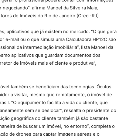
 negociando”, afirma Manoel da Silveira Maia,
ores de Imóveis do Rio de Janeiro (Creci-RJ).
res, aplicativos que já existem no mercado. “O que gera
por e-mail ou o que simula uma Calculadora HP12C são
ional da intermediação imobiliária”, lista Manoel da
 mesmo aplicativos que guardam documentos dos
retor de imóveis mais eficiente e produtiva”,
óvel também se beneficiam das tecnologias. Óculos
idor a visitar, mesmo que remotamente, o imóvel de
sil. “O equipamento facilita a vida do cliente, que
neamente sem se deslocar”, ressalta o presidente do
sição geográfica do cliente também já são bastante
maneira de buscar um imóvel, no entorno”, completa o
ização de drones para captar imagens aéreas e o