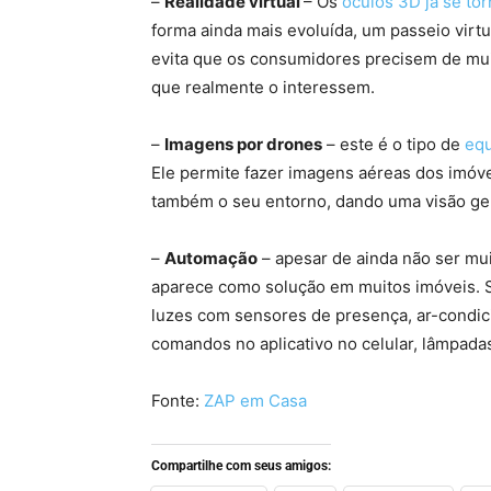
–
Realidade virtual
– Os
óculos 3D já se to
forma ainda mais evoluída, um passeio virtu
evita que os consumidores precisem de mui
que realmente o interessem.
–
Imagens por drones
– este é o tipo de
equ
Ele permite fazer imagens aéreas dos imóv
também o seu entorno, dando uma visão ger
–
Automação
– apesar de ainda não ser muit
aparece como solução em muitos imóveis. 
luzes com sensores de presença, ar-condic
comandos no aplicativo no celular, lâmpadas
Fonte:
ZAP em Casa
Compartilhe com seus amigos: