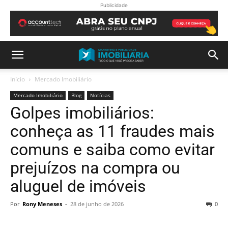
Publicidade
Início
Mercado Imobiliário
Mercado Imobiliário
Blog
Notícias
Golpes imobiliários:
conheça as 11 fraudes mais
comuns e saiba como evitar
prejuízos na compra ou
aluguel de imóveis
Por
Rony Meneses
-
28 de junho de 2026
0