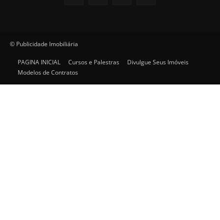
© Publicidade Imobiliária
PAGINA INICIAL
Cursos e Palestras
Divulgue Seus Imóveis
Modelos de Contratos