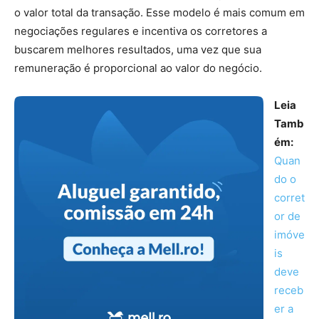
o valor total da transação. Esse modelo é mais comum em
negociações regulares e incentiva os corretores a
buscarem melhores resultados, uma vez que sua
remuneração é proporcional ao valor do negócio.
Leia
Tamb
ém:
Quan
do o
corret
or de
imóve
is
deve
receb
er a