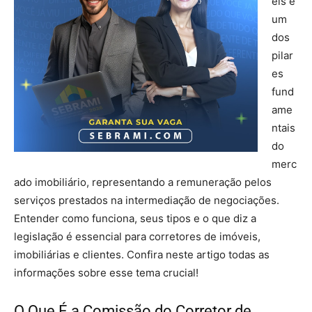
eis é
um
dos
pilar
es
fund
ame
ntais
do
merc
ado imobiliário, representando a remuneração pelos
serviços prestados na intermediação de negociações.
Entender como funciona, seus tipos e o que diz a
legislação é essencial para corretores de imóveis,
imobiliárias e clientes. Confira neste artigo todas as
informações sobre esse tema crucial!
O Que É a Comissão do Corretor de