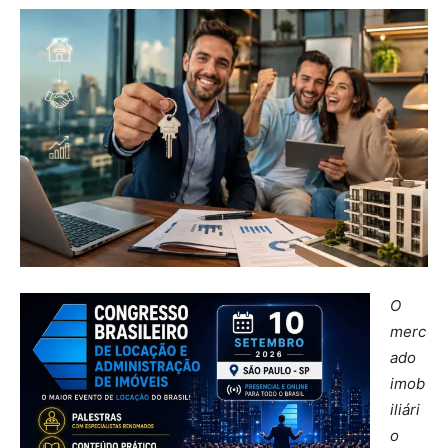
O
merc
ado
imob
iliári
o