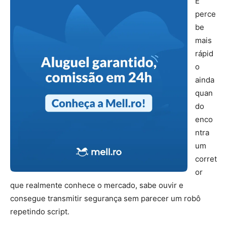
E
perce
be
mais
rápid
o
ainda
quan
do
enco
ntra
um
corret
or
que realmente conhece o mercado, sabe ouvir e
consegue transmitir segurança sem parecer um robô
repetindo script.