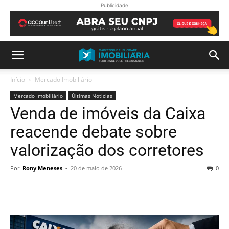
Publicidade
Início
Mercado Imobiliário
Mercado Imobiliário
Últimas Notícias
Venda de imóveis da Caixa
reacende debate sobre
valorização dos corretores
Por
Rony Meneses
-
20 de maio de 2026
0