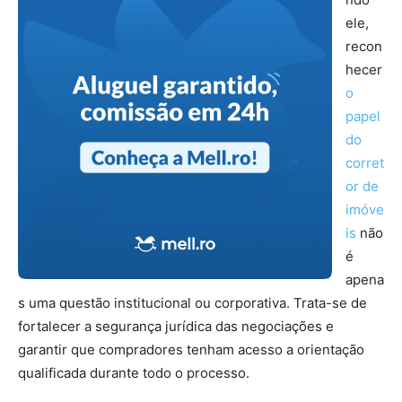
ele,
recon
hecer
o
papel
do
corret
or de
imóve
is
não
é
apena
s uma questão institucional ou corporativa. Trata-se de
fortalecer a segurança jurídica das negociações e
garantir que compradores tenham acesso a orientação
qualificada durante todo o processo.