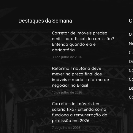
Destaques da Semana
C
Corretor de imóveis precisa
M
emitir nota fiscal da comissão?
No
Entenda quando ela é
obrigatória
C
30 de julho de 2026
D
Reforma Tributária deve
Co
mexer no preço final dos
Co
imóveis e mudar a forma de
negociar no Brasil
Le
13 de julho de 2026
Co
Corretor de imóveis tem
salário fixo? Entenda como
funciona a remuneração da
profissão em 2026
7 de julho de 2026