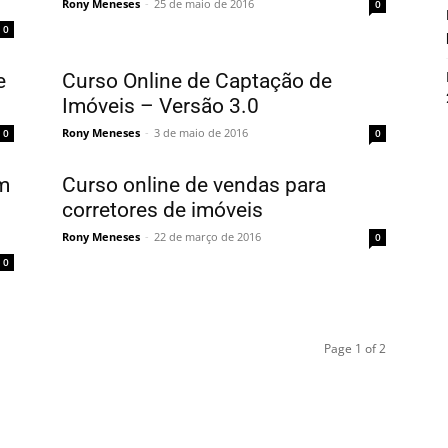
Rony Meneses
-
25 de maio de 2016
0
0
e
Curso Online de Captação de
Imóveis – Versão 3.0
Rony Meneses
-
3 de maio de 2016
0
0
m
Curso online de vendas para
corretores de imóveis
Rony Meneses
-
22 de março de 2016
0
0
Page 1 of 2