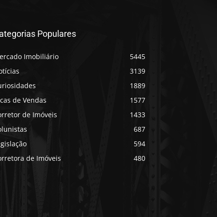
ategorias Populares
ercado Imobiliário
5445
tícias
3139
uriosidades
1889
icas de Vendas
1577
rretor de Imóveis
1433
lunistas
687
gislação
594
rretora de Imóveis
480