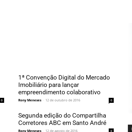
1ª Convenção Digital do Mercado
Imobiliário para lançar
empreendimento colaborativo
Rony Meneses
-
12 de outubro de 2016
0
0
Segunda edição do Compartilha
Corretores ABC em Santo André
Rony Meneses
-
12 de agosto de 2016
0