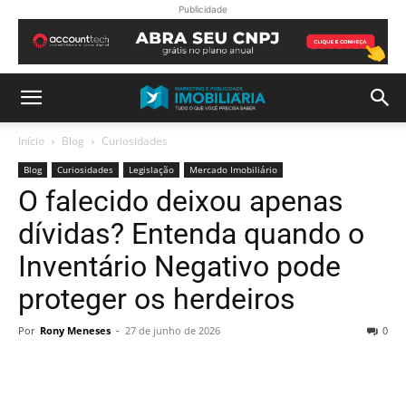
Publicidade
Início
Blog
Curiosidades
Blog
Curiosidades
Legislação
Mercado Imobiliário
O falecido deixou apenas
dívidas? Entenda quando o
Inventário Negativo pode
proteger os herdeiros
Por
Rony Meneses
-
27 de junho de 2026
0