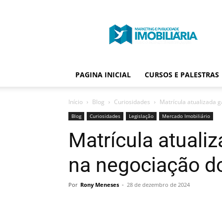
Portal
Publicidade
Imobiliária
PAGINA INICIAL
CURSOS E PALESTRAS
Início
Blog
Curiosidades
Matrícula atualizada 
Blog
Curiosidades
Legislação
Mercado Imobiliário
Matrícula atualiz
na negociação d
Por
Rony Meneses
-
28 de dezembro de 2024