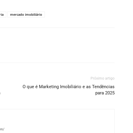
ria
mercado imobiliário
Próximo artigo
O que é Marketing Imobiliário e as Tendências
s
para 2025
om/