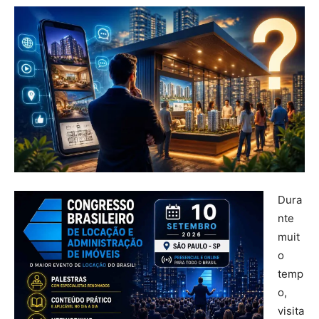
Dura
nte
muit
o
temp
o,
visita