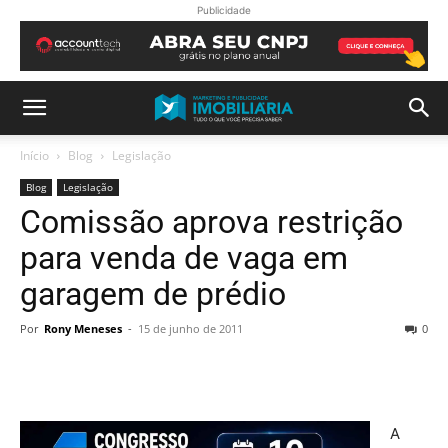
Publicidade
Início
Blog
Legislação
Blog
Legislação
Comissão aprova restrição
para venda de vaga em
garagem de prédio
Por
Rony Meneses
-
15 de junho de 2011
0
A