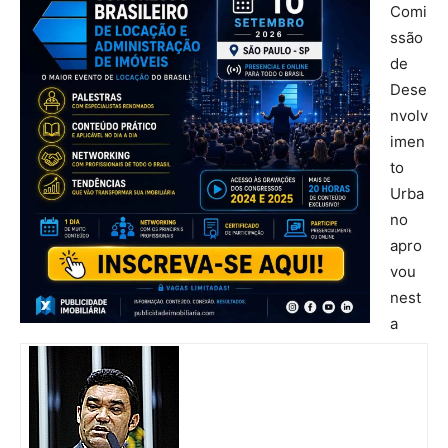
Comi
ssão
de
Dese
nvolv
imen
to
Urba
no
apro
vou
nest
a