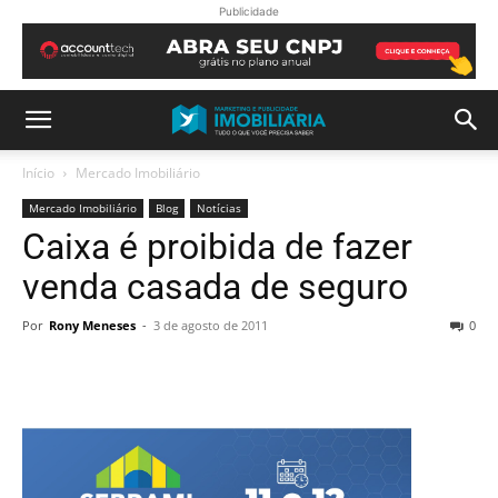
Publicidade
Início
Mercado Imobiliário
Mercado Imobiliário
Blog
Notícias
Caixa é proibida de fazer
venda casada de seguro
Por
Rony Meneses
-
3 de agosto de 2011
0