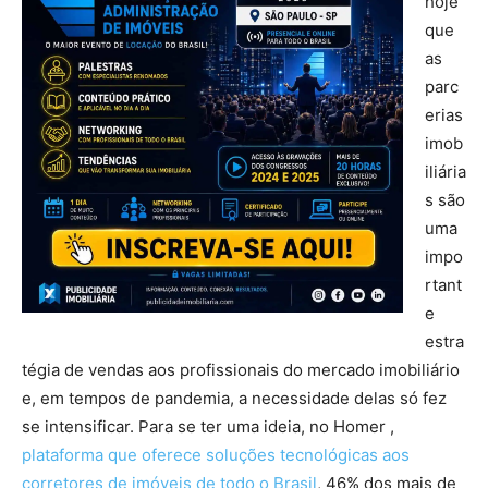
hoje
que
as
parc
erias
imob
iliária
s são
uma
impo
rtant
e
estra
tégia de vendas aos profissionais do mercado imobiliário
e, em tempos de pandemia, a necessidade delas só fez
se intensificar. Para se ter uma ideia, no Homer ,
plataforma que oferece soluções tecnológicas aos
corretores de imóveis de todo o Brasil
, 46% dos mais de