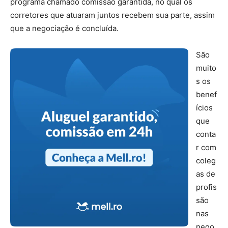
programa chamado comissão garantida, no qual os
corretores que atuaram juntos recebem sua parte, assim
que a negociação é concluída.
parcerias imobiliárias
São
muito
s os
benef
ícios
que
conta
r com
coleg
as de
profis
são
nas
nego