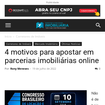
Publicidade
Início
Corretores de Imóveis
Corretores de Imóveis
Mercado Imobiliário
Últimas Notícias
4 motivos para apostar em
parcerias imobiliárias online
Por
Rony Meneses
-
19 de julho de 2022
0
Não
é de