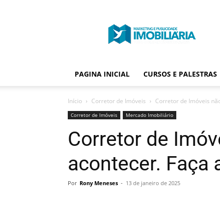
Portal
Publicidade
Imobiliária
PAGINA INICIAL
CURSOS E PALESTRAS
Início
Corretor de Imóveis
Corretor de Imóveis nã
Corretor de Imóveis
Mercado Imobiliário
Corretor de Imóv
acontecer. Faça 
Por
Rony Meneses
-
13 de janeiro de 2025