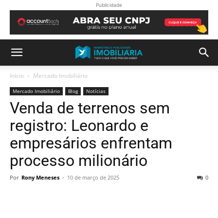
Publicidade
Início
Mercado Imobiliário
Mercado Imobiliário
Blog
Notícias
Venda de terrenos sem
registro: Leonardo e
empresários enfrentam
processo milionário
Por
Rony Meneses
-
10 de março de 2025
0