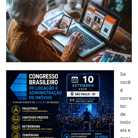
Se
você
é
corre
tor
de
imóv
eis e