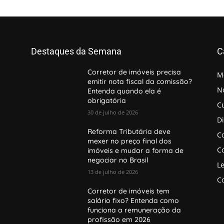
Destaques da Semana
C
Corretor de imóveis precisa
M
emitir nota fiscal da comissão?
No
Entenda quando ela é
obrigatória
C
30 de julho de 2026
D
Reforma Tributária deve
Co
mexer no preço final dos
Co
imóveis e mudar a forma de
negociar no Brasil
Le
13 de julho de 2026
Co
Corretor de imóveis tem
salário fixo? Entenda como
funciona a remuneração da
profissão em 2026