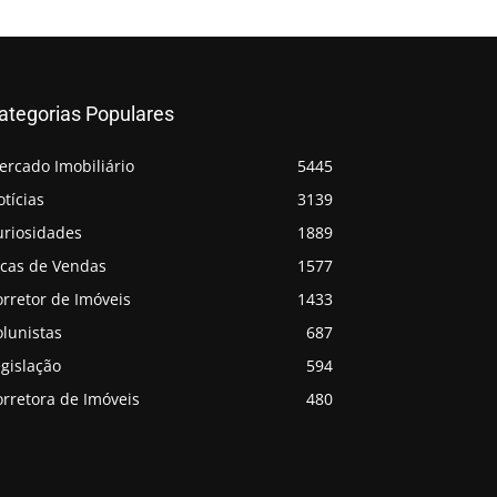
ategorias Populares
ercado Imobiliário
5445
tícias
3139
uriosidades
1889
icas de Vendas
1577
rretor de Imóveis
1433
lunistas
687
gislação
594
rretora de Imóveis
480