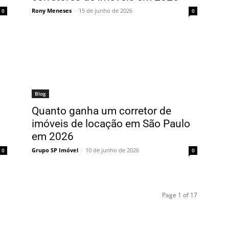
Rony Meneses
-
15 de junho de 2026
0
0
Blog
Quanto ganha um corretor de
imóveis de locação em São Paulo
em 2026
Grupo SP Imóvel
-
10 de junho de 2026
0
0
Page 1 of 17