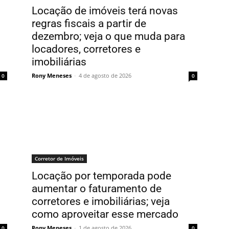
Locação de imóveis terá novas
regras fiscais a partir de
dezembro; veja o que muda para
locadores, corretores e
imobiliárias
Rony Meneses
-
4 de agosto de 2026
0
0
Corretor de Imóveis
Locação por temporada pode
aumentar o faturamento de
corretores e imobiliárias; veja
como aproveitar esse mercado
Rony Meneses
-
1 de agosto de 2026
0
0