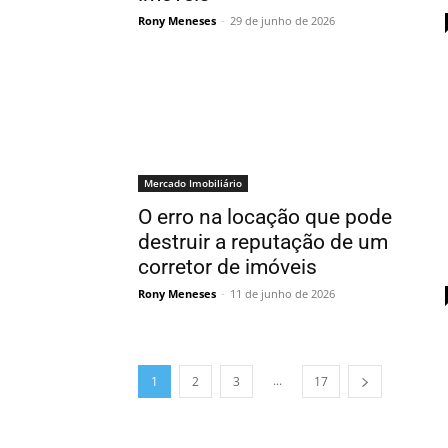
Rony Meneses
-
29 de junho de 2026
Mercado Imobiliário
O erro na locação que pode
destruir a reputação de um
corretor de imóveis
Rony Meneses
-
11 de junho de 2026
...
1
2
3
17