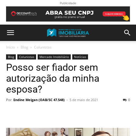
Publicidade
Início
Blog
Colunistas
Blog
Colunistas
Mercado Imobiliário
Notícias
Posso ser fiador sem
autorização da minha
esposa?
Por
Endine Meigan (OAB/SC 47.548)
-
5 de maio de 2021
0