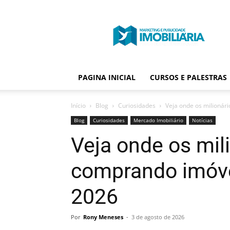
Portal
Publicidade
Imobiliária
PAGINA INICIAL
CURSOS E PALESTRAS
Início
Blog
Curiosidades
Veja onde os milionár
Blog
Curiosidades
Mercado Imobiliário
Notícias
Veja onde os mil
comprando imóve
2026
Por
Rony Meneses
-
3 de agosto de 2026