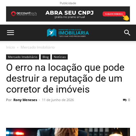
Publicidade
Início
Mercado Imobiliário
Mercado Imobiliário
Blog
Notícias
O erro na locação que pode
destruir a reputação de um
corretor de imóveis
Por
Rony Meneses
-
11 de junho de 2026
0