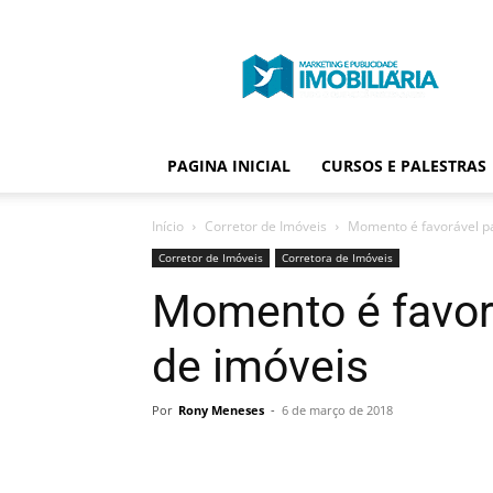
Portal
Publicidade
Imobiliária
PAGINA INICIAL
CURSOS E PALESTRAS
Início
Corretor de Imóveis
Momento é favorável pa
Corretor de Imóveis
Corretora de Imóveis
Momento é favorá
de imóveis
Por
Rony Meneses
-
6 de março de 2018