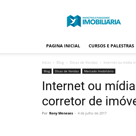
Portal
Publicidade
Imobiliária
PAGINA INICIAL
CURSOS E PALESTRAS
Início
Blog
Dicas de Vendas
Internet ou mídia t
Blog
Dicas de Vendas
Mercado Imobiliário
Internet ou mídia
corretor de imóv
Por
Rony Meneses
-
4 de julho de 2017