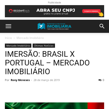
Publicidade
Início
Mercado Imobiliário
Mercado Imobiliário
Últimas Notícias
IMERSÃO: BRASIL X
PORTUGAL – MERCADO
IMOBILIÁRIO
Por
Rony Meneses
-
28 de março de 2019
0