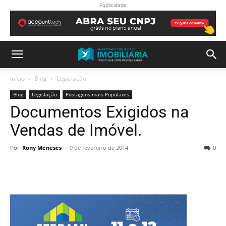
Publicidade
Início
Blog
Legislação
Blog
Legislação
Postagens mais Populares
Documentos Exigidos na
Vendas de Imóvel.
Por
Rony Meneses
-
9 de fevereiro de 2014
0