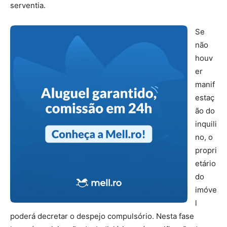
serventia.
Se
não
houv
er
manif
estaç
ão do
inquili
no, o
propri
etário
do
imóve
l
poderá decretar o despejo compulsório. Nesta fase