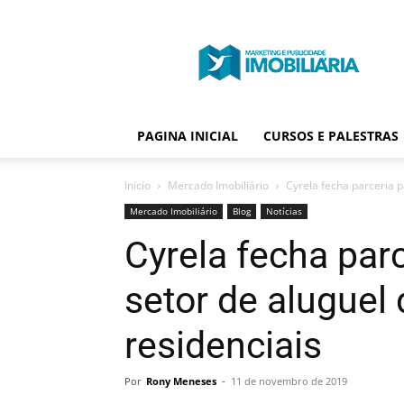
Portal
Publicidade
Imobiliária
PAGINA INICIAL
CURSOS E PALESTRAS
Início
Mercado Imobiliário
Cyrela fecha parceria p
Mercado Imobiliário
Blog
Notícias
Cyrela fecha parc
setor de aluguel
residenciais
Por
Rony Meneses
-
11 de novembro de 2019