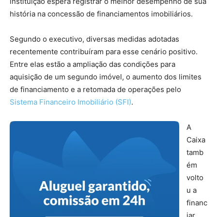
instituição espera registrar o melhor desempenho de sua
história na concessão de financiamentos imobiliários.
Segundo o executivo, diversas medidas adotadas
recentemente contribuíram para esse cenário positivo.
Entre elas estão a ampliação das condições para
aquisição de um segundo imóvel, o aumento dos limites
de financiamento e a retomada de operações pelo
Sistema Financeiro Imobiliário (SFI)
.
A
Caixa
tamb
ém
volto
u a
financ
iar