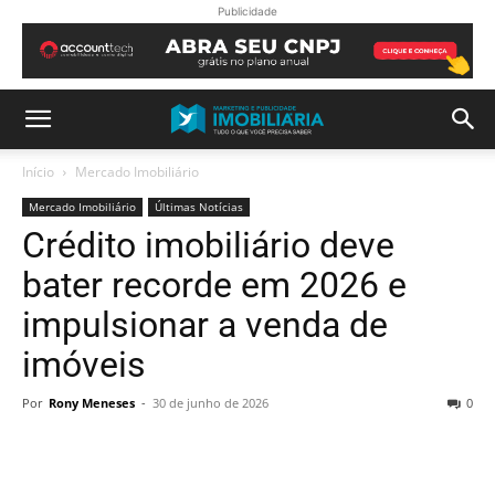
Publicidade
Início
Mercado Imobiliário
Mercado Imobiliário
Últimas Notícias
Crédito imobiliário deve
bater recorde em 2026 e
impulsionar a venda de
imóveis
Por
Rony Meneses
-
30 de junho de 2026
0