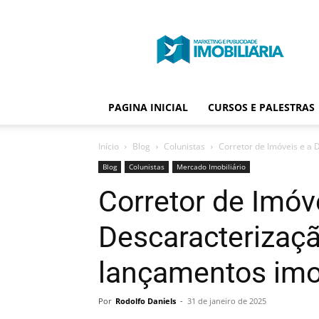
Portal
Publicidade
Imobiliária
PAGINA INICIAL
CURSOS E PALESTRAS
Início
Blog
Colunistas
Corretor de Imóveis e a 
Blog
Colunistas
Mercado Imobiliário
Corretor de Imóv
Descaracterizaçã
lançamentos imob
Por
Rodolfo Daniels
-
31 de janeiro de 2025