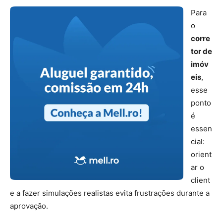
Para
o
corre
tor de
imóv
eis
,
esse
ponto
é
essen
cial:
orient
ar o
client
e a fazer simulações realistas evita frustrações durante a
aprovação.