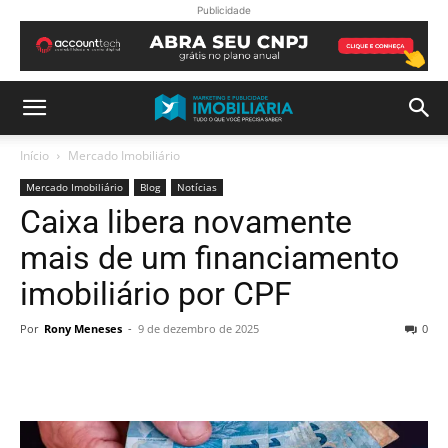
Publicidade
Início
Mercado Imobiliário
Mercado Imobiliário
Blog
Notícias
Caixa libera novamente
mais de um financiamento
imobiliário por CPF
Por
Rony Meneses
-
9 de dezembro de 2025
0