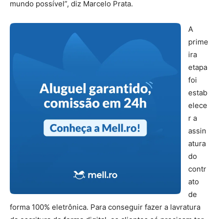
mundo possível”, diz Marcelo Prata.
imóveis retomados
A
prime
ira
etapa
foi
estab
elece
r a
assin
atura
do
contr
ato
de
forma 100% eletrônica. Para conseguir fazer a lavratura