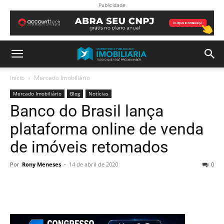
Publicidade
Início
Mercado Imobiliário
Mercado Imobiliário
Blog
Notícias
Banco do Brasil lança
plataforma online de venda
de imóveis retomados
Por
Rony Meneses
-
14 de abril de 2020
0