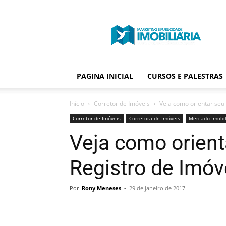
Portal
Publicidade
Imobiliária
PAGINA INICIAL
CURSOS E PALESTRAS
Início
Corretor de Imóveis
Veja como orientar seu 
Corretor de Imóveis
Corretora de Imóveis
Mercado Imobil
Veja como orient
Registro de Imóv
Por
Rony Meneses
-
29 de janeiro de 2017