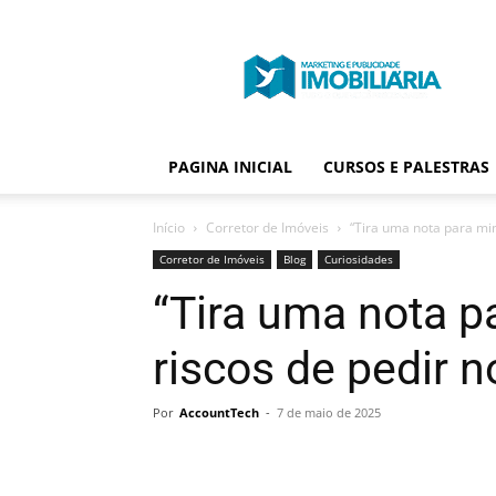
Portal
Publicidade
Imobiliária
PAGINA INICIAL
CURSOS E PALESTRAS
Início
Corretor de Imóveis
“Tira uma nota para mi
Corretor de Imóveis
Blog
Curiosidades
“Tira uma nota p
riscos de pedir 
Por
AccountTech
-
7 de maio de 2025