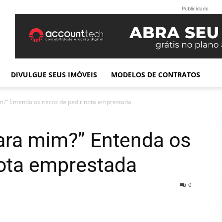
Publicidade
DIVULGUE SEUS IMÓVEIS
MODELOS DE CONTRATOS
m?” Entenda os riscos de pedir nota emprestada
ara mim?” Entenda os
nota emprestada
0