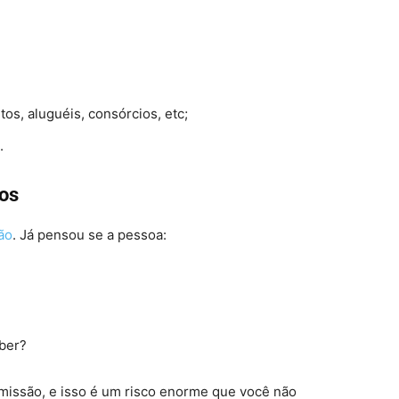
s, aluguéis, consórcios, etc;
.
ros
ão
. Já pensou se a pessoa:
ber?
omissão, e isso é um risco enorme que você não