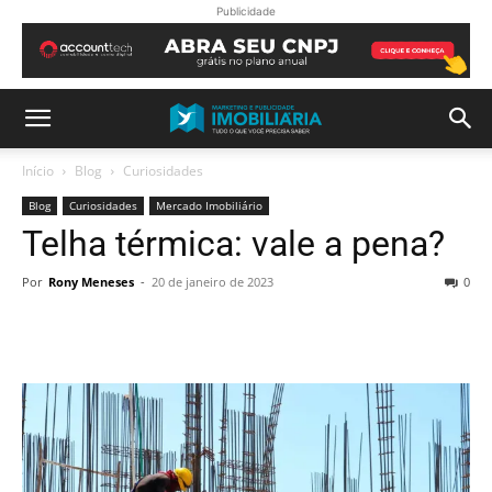
Publicidade
Início
Blog
Curiosidades
Blog
Curiosidades
Mercado Imobiliário
Telha térmica: vale a pena?
Por
Rony Meneses
-
20 de janeiro de 2023
0