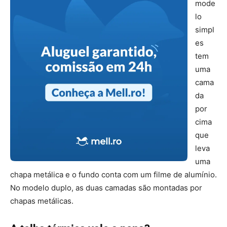
mode
lo
simpl
es
tem
uma
cama
da
por
cima
que
leva
uma
chapa metálica e o fundo conta com um filme de alumínio.
No modelo duplo, as duas camadas são montadas por
chapas metálicas.