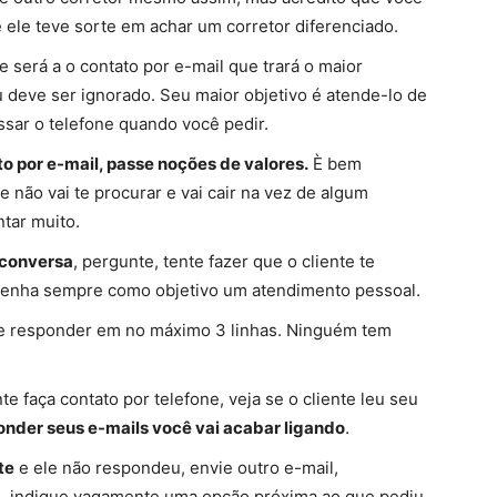
ele teve sorte em achar um corretor diferenciado.
te será a o contato por e-mail que trará o maior
u deve ser ignorado. Seu maior objetivo é atende-lo de
ssar o telefone quando você pedir.
 por e-mail, passe noções de valores.
È bem
e não vai te procurar e vai cair na vez de algum
tar muito.
 conversa
, pergunte, tente fazer que o cliente te
 tenha sempre como objetivo um atendimento pessoal.
te responder em no máximo 3 linhas. Ninguém tem
e faça contato por telefone, veja se o cliente leu seu
onder seus e-mails você vai acabar ligando
.
te
e ele não respondeu, envie outro e-mail,
o, indique vagamente uma opção próxima ao que pediu