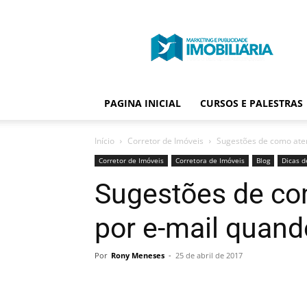
Portal
Publicidade
Imobiliária
PAGINA INICIAL
CURSOS E PALESTRAS
Início
Corretor de Imóveis
Sugestões de como aten
Corretor de Imóveis
Corretora de Imóveis
Blog
Dicas d
Sugestões de co
por e-mail quand
Por
Rony Meneses
-
25 de abril de 2017