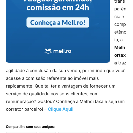
trans
parên
cia e
comp
etênc
ia, a
Melh
ortax
a
traz
agilidade à conclusão da sua venda, permitindo que você
acesse a comissão referente ao imóvel mais
rapidamente. Que tal ter a vantagem de fornecer um
serviço de qualidade aos seus clientes, com
remuneração? Gostou? Conheça a Melhortaxa e seja um
corretor parceiro! –
Clique Aqui
!
Compartilhe com seus amigos: