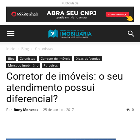
Publicidade
Início
Blog
Colunistas
Blog
Colunistas
Corretor de Imóveis
Dicas de Vendas
Mercado Imobiliário
Parceiros
Corretor de imóveis: o seu
atendimento possui
diferencial?
Por
Rony Meneses
-
25 de abril de 2017
0