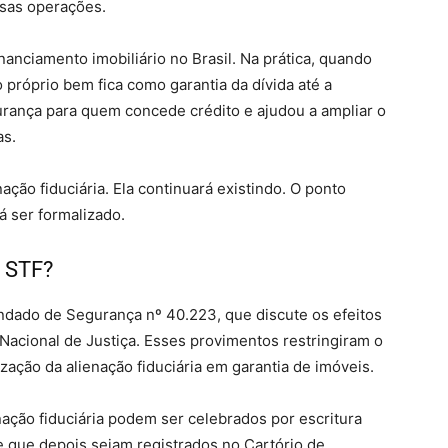
ssas operações.
nanciamento imobiliário no Brasil. Na prática, quando
próprio bem fica como garantia da dívida até a
rança para quem concede crédito e ajudou a ampliar o
as.
ação fiduciária. Ela continuará existindo. O ponto
á ser formalizado.
o STF?
dado de Segurança nº 40.223, que discute os efeitos
acional de Justiça. Esses provimentos restringiram o
ização da alienação fiduciária em garantia de imóveis.
enação fiduciária podem ser celebrados por escritura
de que depois sejam registrados no Cartório de