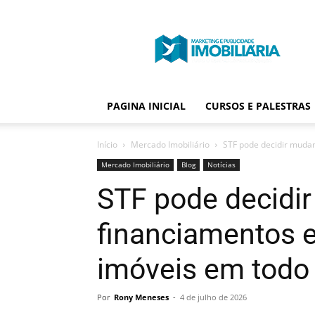
Portal
Publicidade
Imobiliária
PAGINA INICIAL
CURSOS E PALESTRAS
Início
Mercado Imobiliário
STF pode decidir mudan
Mercado Imobiliário
Blog
Notícias
STF pode decidi
financiamentos 
imóveis em todo 
Por
Rony Meneses
-
4 de julho de 2026