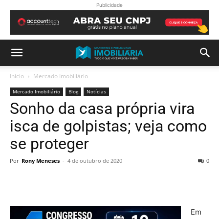
Publicidade
Início
Mercado Imobiliário
Mercado Imobiliário
Blog
Notícias
Sonho da casa própria vira
isca de golpistas; veja como
se proteger
Por
Rony Meneses
-
4 de outubro de 2020
0
Em