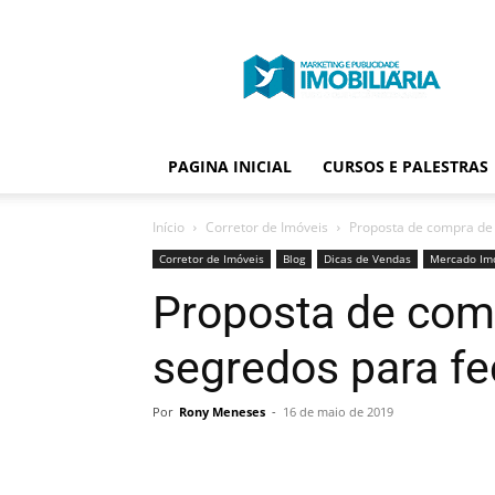
Portal
Publicidade
Imobiliária
PAGINA INICIAL
CURSOS E PALESTRAS
Início
Corretor de Imóveis
Proposta de compra de 
Corretor de Imóveis
Blog
Dicas de Vendas
Mercado Imo
Proposta de comp
segredos para fe
Por
Rony Meneses
-
16 de maio de 2019