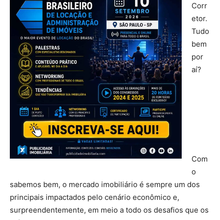
Corr
etor.
Tudo
bem
por
aí?
Parc
erias
imob
iliária
s
Com
o
sabemos bem, o mercado imobiliário é sempre um dos
principais impactados pelo cenário econômico e,
surpreendentemente, em meio a todo os desafios que os