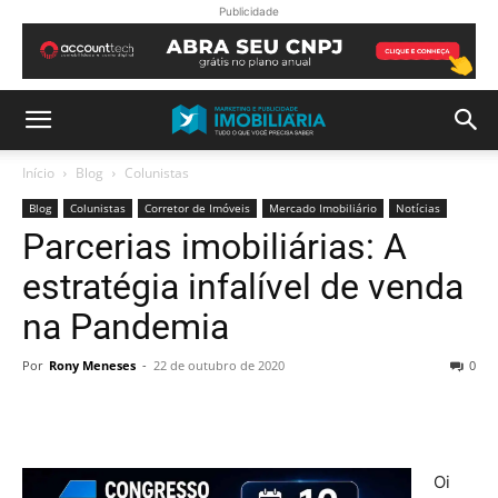
Publicidade
Início
Blog
Colunistas
Blog
Colunistas
Corretor de Imóveis
Mercado Imobiliário
Notícias
Parcerias imobiliárias: A
estratégia infalível de venda
na Pandemia
Por
Rony Meneses
-
22 de outubro de 2020
0
Oi