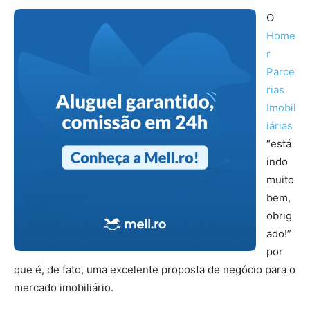
O
Home
r
Parce
rias
Imobil
iárias
“está
indo
muito
bem,
obrig
ado!”
por
que é, de fato, uma excelente proposta de negócio para o
mercado imobiliário.